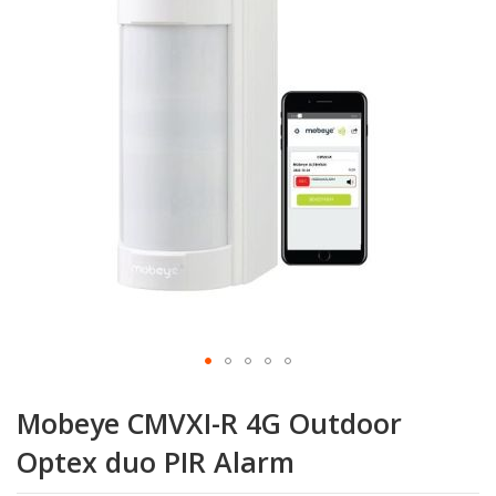
de
afbeeldingen-
gallerij
Ga
naar
Mobeye CMVXI-R 4G Outdoor
het
begin
Optex duo PIR Alarm
van