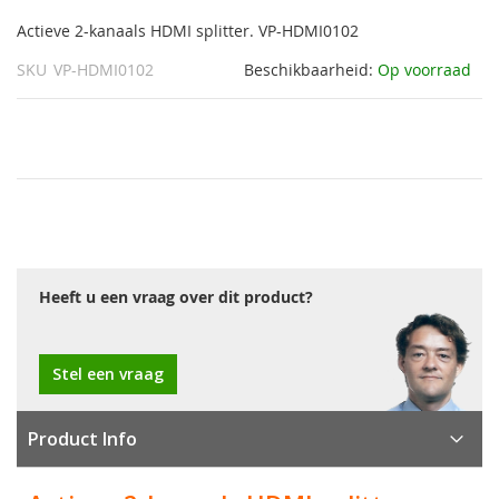
gallerij
Actieve 2-kanaals HDMI splitter. VP-HDMI0102
SKU
VP-HDMI0102
Beschikbaarheid:
Op voorraad
Heeft u een vraag over dit product?
Stel een vraag
Product Info