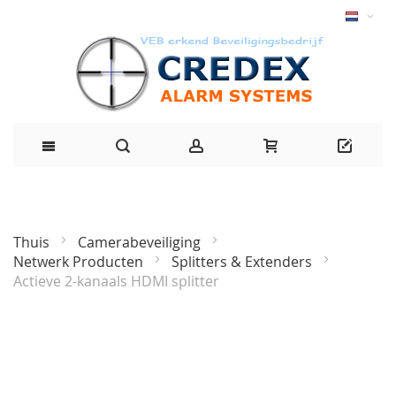
Thuis
Camerabeveiliging
Netwerk Producten
Splitters & Extenders
Actieve 2-kanaals HDMI splitter
Ga
naar
het
einde
van