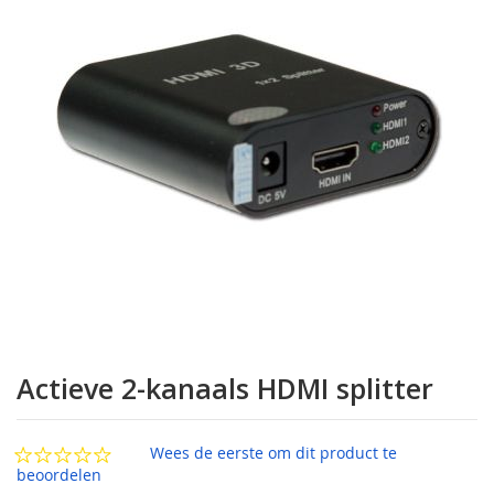
de
afbeeldingen-
gallerij
Ga
naar
Actieve 2-kanaals HDMI splitter
het
begin
van
Wees de eerste om dit product te
de
beoordelen
afbeeldingen-