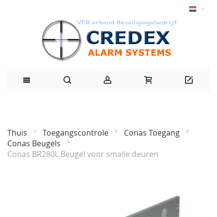
Thuis
Toegangscontrole
Conas Toegang
Conas Beugels
Conas BR280L Beugel voor smalle deuren
Ga
naar
het
einde
van