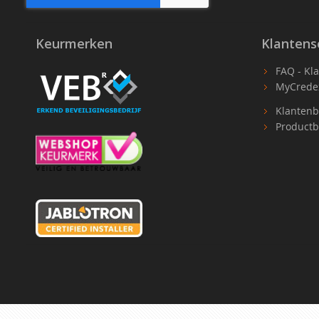
Keurmerken
Klantens
FAQ - Kl
MyCrede
Klantenb
Productb