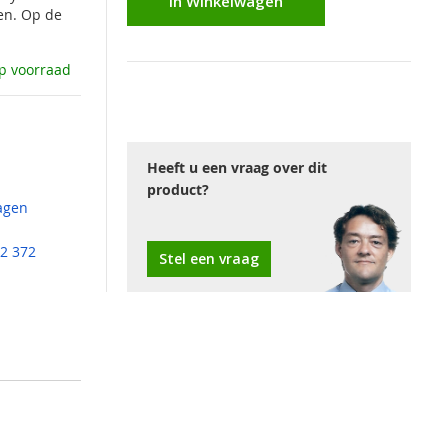
In Winkelwagen
en. Op de
p voorraad
Heeft u een vraag over dit
product?
agen
2 372
Stel een vraag