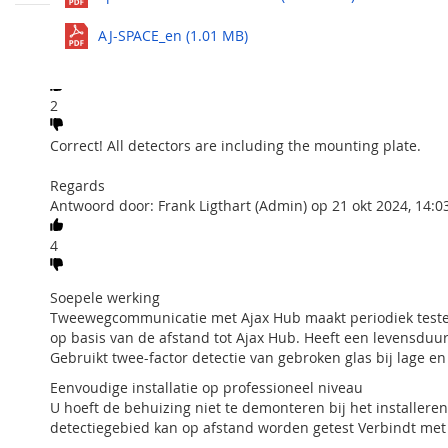
Ajax spacecontrol is een afstandsbediening voor het Ajax 
Stel een vraag
uitschakelen. Op de afstandsbediening kan ook een panie
AJ-SPACE_en (1.01 MB)
Are all detectors including mounting plates?
Maximale prestatie
Vraag van: David op 21 okt 2024, 14:01
Werkt tot 1300 meter van de Ajax Hub in open ruimte of op 
alarmsysteem wanneer u uw smartphone niet bij de hand 
2
batterijlevensduur van ongeveer 3 jaar en kan eenvoudig 
Bescherming tegen indringers en falen
Correct! All detectors are including the mounting plate.
Beschikt over een paniekfunctie waarbij een (stil)alarm w
gecodeerde verbinding.
Regards
Antwoord door: Frank Ligthart (Admin) op 21 okt 2024, 14:0
Reikwijdte
4
Het draadloze bedienpaneel heeft een reikwijdte van maxim
u wilt beveiligen wat vlak bij uw woning staat, is dat nor
Soepele werking
Tweewegcommunicatie met Ajax Hub maakt periodiek testen
op basis van de afstand tot Ajax Hub. Heeft een levensduur
Gebruikt twee-factor detectie van gebroken glas bij lage 
Eenvoudige installatie op professioneel niveau
U hoeft de behuizing niet te demonteren bij het installer
detectiegebied kan op afstand worden getest Verbindt met 