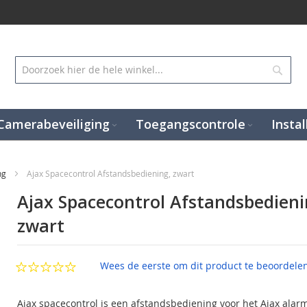
Zoek
Camerabeveiliging
Toegangscontrole
Instal
ng
Ajax Spacecontrol Afstandsbediening, zwart
Ajax Spacecontrol Afstandsbedieni
zwart
Wees de eerste om dit product te beoordele
Ajax spacecontrol is een afstandsbediening voor het Ajax alar