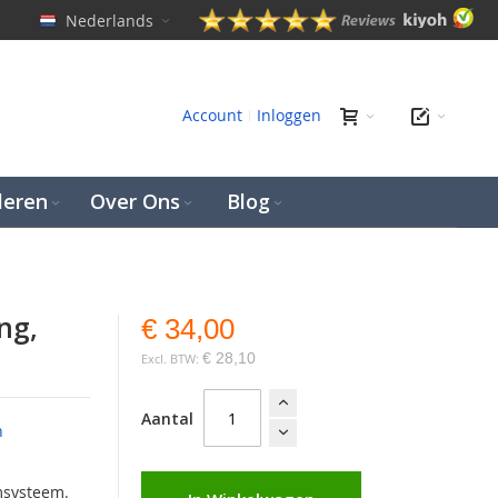
Nederlands
en
Account
Inloggen
leren
Over Ons
Blog
ng,
€ 34,00
€ 28,10
Aantal
n
msysteem.