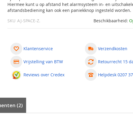
Hiermee kunt u op afstand het alarmsysteem in- en uitschakel
afstandsbediening kan ook een paniekknop ingesteld worden.
SKU
AJ-SPACE-Z.
Beschikbaarheid:
O
Klantenservice
Verzendkosten
Vrijstelling van BTW
Retourrecht 15 d
Reviews over Credex
Helpdesk 0207 37
enten (2)
ning