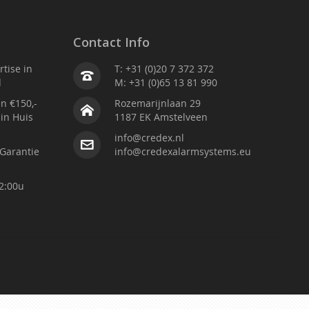
Contact Info
tise in
T: +31 (0)20 7 372 372
d
M: +31 (0)65 13 81 990
n €150,-
Rozemarijnlaan 29
 in Huis
1187 EK Amstelveen
info@credex.nl
Garantie
info@credexalarmsystems.eu
2:00u