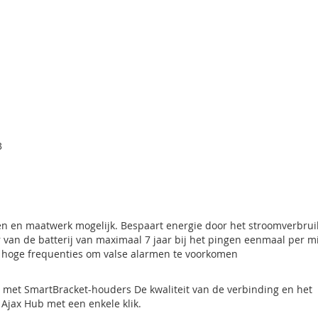
alarmsysteem. Hiermee kunt u op afstand het alarmsysteem in- en
kknop ingesteld worden.
verschillende verdiepingen. Voor het in- en uitschakelen van het
heeft. Uitgevoerd met een paniekknop en 2-weg communicatie Met
vervangen worden door een nieuwe CR2032 batterij.
ordt doorgestuurd. Jamming-detectie, frequency-hopping. Gebruikt 
3
aal 1300 meter in open veld. Heeft u een schuur, garage of ander
maal gesproken geen probleem.
 en maatwerk mogelijk. Bespaart energie door het stroomverbruik
 van de batterij van maximaal 7 jaar bij het pingen eenmaal per m
en hoge frequenties om valse alarmen te voorkomen
en met SmartBracket-houders De kwaliteit van de verbinding en het
Ajax Hub met een enkele klik.