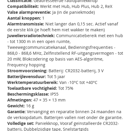
Classificatie:
Geadresseerde radiopaniekknop
Compatibiliteit:
Werkt met Hub, Hub Plus, Hub 2, ReX
Valse alarmpreventie:
Ja (in de paniekmode)
Aantal knoppen:
1
Alarmtransmissie:
Niet langer dan 0,15 sec. Actief vanaf
de eerste klik (je hoeft hem niet wakker te maken)
Juweliersradiotechniek:
Communicatiebereik met een hub
- tot 1300 m in een open ruimte,
Tweewegcommunicatiekanaal, Bedieningsfrequenties -
868,0 - 868,6 MHz, Zelfinstellend RF-uitgangsvermogen - tot
20 mW, Blokcodering op basis van AES-algoritme,
Frequency hopping
Stroomvoorziening:
Batterij: CR2032-batterij, 3 V
Batterijlevensduur:
Tot 5 jaar
Werktemperatuurbereik:
Van -10°C tot +40°C
Toelaatbare vochtigheid:
Tot 75%
Beschermingsklasse:
IP55
Afmetingen:
47 × 35 × 13 mm
Gewicht:
16 g
Garantie:
Vervanging en reparatie binnen 24 maanden na
de verkoopdatum. Batterijen vallen niet onder de garantie.
Volledige set:
Paniekknop, Vooraf geïnstalleerde CR2032-
batterij, Dubbelzijdige tape, Snelstartgids