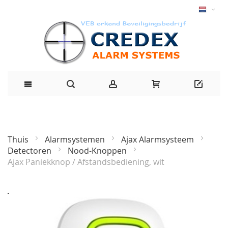
Thuis
Alarmsystemen
Ajax Alarmsysteem
Detectoren
Nood-Knoppen
Ajax Paniekknop / Afstandsbediening, wit
Ga
naar
het
einde
van