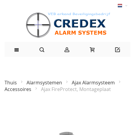
Thuis
Alarmsystemen
Ajax Alarmsysteem
Accessoires
Ajax FireProtect, Montageplaat
Ga
naar
het
einde
van
de