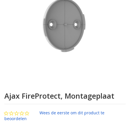
afbeeldingen-
gallerij
Ga
naar
Ajax FireProtect, Montageplaat
het
begin
van
Wees de eerste om dit product te
de
beoordelen
afbeeldingen-
gallerij