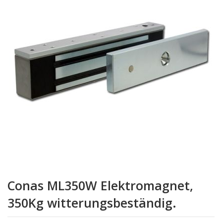
springen
Zum
Anfang
Conas ML350W Elektromagnet,
der
Bildgalerie
350Kg witterungsbeständig.
springen