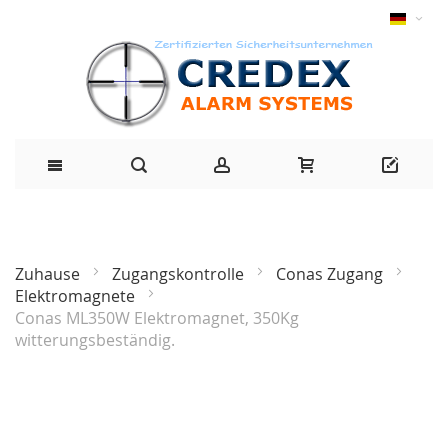
Zuhause
Zugangskontrolle
Conas Zugang
Elektromagnete
Conas ML350W Elektromagnet, 350Kg
beliebt
witterungsbeständig.
Zum
Ende
der
Bildgalerie