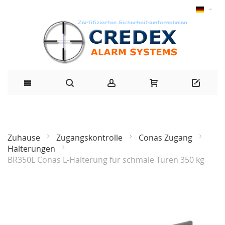
Zuhause
Zugangskontrolle
Conas Zugang
Halterungen
BR350L Conas L-Halterung für schmale Türen 350 kg
Zum
Ende
der
Bildgalerie
springen