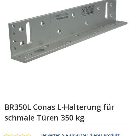
Zum
Anfang
BR350L Conas L-Halterung für
der
Bildgalerie
schmale Türen 350 kg
springen
Bewerten Sie als erster dieses Produkt