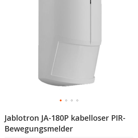
Zum
Anfang
Jablotron JA-180P kabelloser PIR-
der
Bildgalerie
Bewegungsmelder
springen