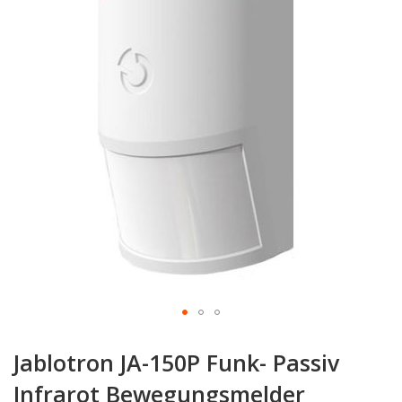
springen
Zum
Anfang
Jablotron JA-150P Funk- Passiv
der
Bildgalerie
Infrarot Bewegungsmelder