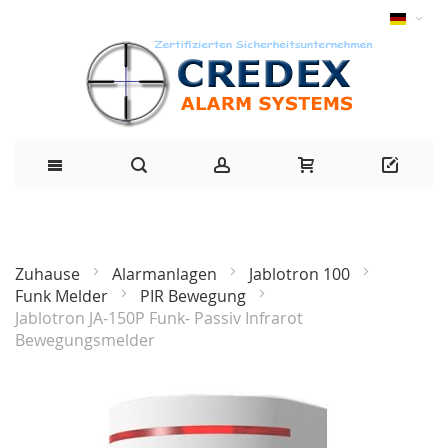
Zuhause
Alarmanlagen
Jablotron 100
Funk Melder
PIR Bewegung
Jablotron JA-150P Funk- Passiv Infrarot
beliebt
Bewegungsmelder
Zum
Ende
der
Bildgalerie