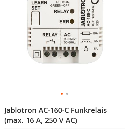
Zum
Anfang
Jablotron AC-160-C Funkrelais
der
Bildgalerie
(max. 16 A, 250 V AC)
springen