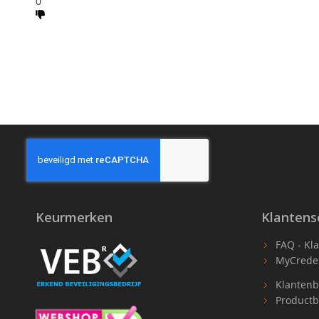
0
Keurmerken
Klantens
FAQ - Kl
MyCrede
Klantenb
Productb