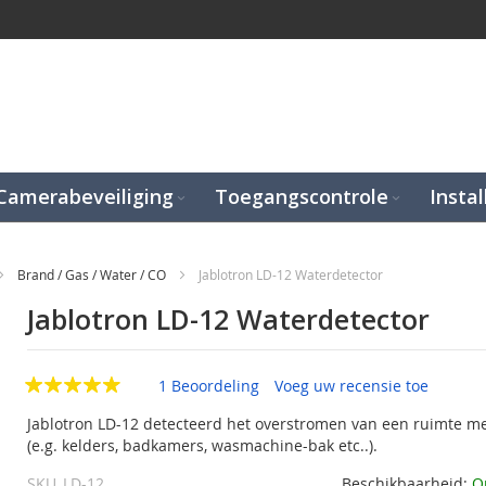
Camerabeveiliging
Toegangscontrole
Instal
Brand / Gas / Water / CO
Jablotron LD-12 Waterdetector
Jablotron LD-12 Waterdetector
1 Beoordeling
Voeg uw recensie toe
Jablotron LD-12 detecteerd het overstromen van een ruimte m
(e.g. kelders, badkamers, wasmachine-bak etc..).
SKU
LD-12
Beschikbaarheid:
O