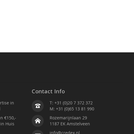
Contact Info
tise in
T: +31 (0)20 7 372 372
d
M: +31 (0)65 13 81 990
n €150,-
Rozemarijnlaan 29
 in Huis
1187 EK Amstelveen
info@credex.nl