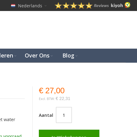
Nederlands
leren
Over Ons
Blog
€ 27,00
€ 22,31
Aantal
et water
p voorraad