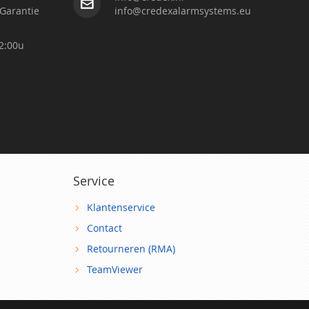
Garantie
info@credexalarmsystems.eu
2:00u
Service
Klantenservice
Contact
Retourneren (RMA)
TeamViewer