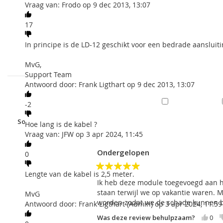
The red wire is connected to +12V and the black wire to GND
sterren
Vraag van: Frodo op 9 dec 2013, 13:07
blue wire is connected to GND and the yellow wire is d
3
disconnected from GND and the yellow wire connect to GN
sterren
17
2
OASiS
sterren
100%
van klanten
In principe is de LD-12 geschikt voor een bedrade aansluit
Black - GND
dit product aanbevelen
1 ster
Red - U+
MvG,
Yellow - 01, 02, 03 or 04 (dip switch on!)
Support Team
Antwoord door: Frank Ligthart op 9 dec 2013, 13:07
Met Plaatjes
-2
Sorteer op
Beoordeling
Nieuwste
Behulpzaamheid
Hoe lang is de kabel ?
Vraag van: JFW op 3 apr 2024, 11:45
Michel
Ondergelopen
0
Geverifieerde
Koper
Lengte van de kabel is 2,5 meter.
5
Ik beveel dit
Ik heb deze module toegevoegd aan h
product aan
staan terwijl we op vakantie waren. 
MvG
worden zodat we de schade kunnen be
Antwoord door: Frank Ligthart (Admin) op 3 apr 2024, 11:59
Was deze review behulpzaam?
0