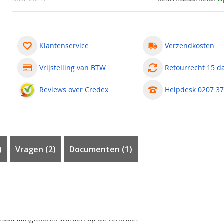
Klantenservice
Verzendkosten
Vrijstelling van BTW
Retourrecht 15 d
Reviews over Credex
Helpdesk 0207 37
)
Vragen
2
Documenten (1)
lars, bathrooms). This information is sent to an alarm system for 
nput terminals of alarm systems.
1
(100%)
raad aangesloten worden op de centrale?