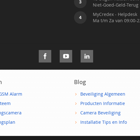
3
Niet-Goed-Geld-Terug 
MyCredex - Helpdesk
4
Ma t/m Za van 09:00-2
n
Blog
GSM Alarm
Beveiliging Algemeen
steem
Producten Informatie
ingscamera
Camera Beveiliging
ingsplan
Installatie Tips en Info