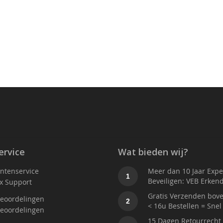
ervice
Wat bieden wij?
antenservice
Meer dan 10 Jaar Exper
1
Beveiligen: VEB Erken
x Support
Gratis Verzenden bove
eoordelingen
2
< 16u Bestellen = Snel
eoordelingen
15 Dagen Retourrecht