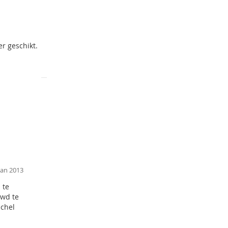
r flood), the
blue wire is
r geschikt.
Jan 2013
 te
uwd te
ichel