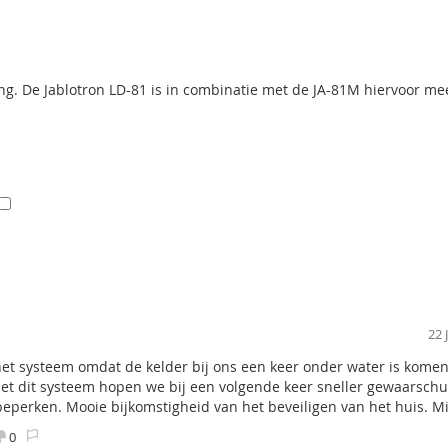
. During use, if electrodes are connected by water (e.g. by a wate
0
(0%)
isconnected from GND. If the connection stops (no water), the 
D.
0
(0%)
0
(0%)
ing. De Jablotron LD-81 is in combinatie met de JA-81M hiervoor mee
0
(0%)
Geverifieerde kopers
22 
et systeem omdat de kelder bij ons een keer onder water is komen
Met dit systeem hopen we bij een volgende keer sneller gewaarsch
perken. Mooie bijkomstigheid van het beveiligen van het huis. M
0