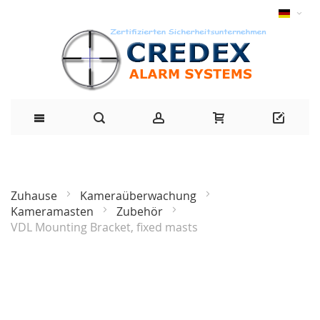
Zuhause
Kameraüberwachung
Kameramasten
Zubehör
VDL Mounting Bracket, fixed masts
Zum
Ende
der
Bildgalerie
springen