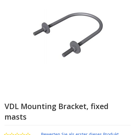
Zum
Anfang
VDL Mounting Bracket, fixed
der
Bildgalerie
masts
springen
Bewerten Sie als erster dieses Produkt