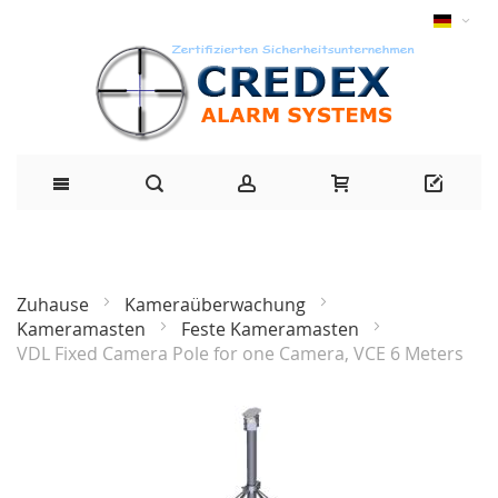
Zuhause
Kameraüberwachung
Kameramasten
Feste Kameramasten
VDL Fixed Camera Pole for one Camera, VCE 6 Meters
Zum
Ende
der
Bildgalerie
springen