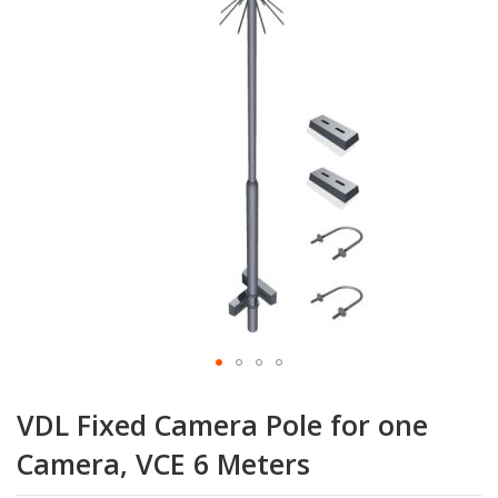
Zum
Anfang
VDL Fixed Camera Pole for one
der
Bildgalerie
Camera, VCE 6 Meters
springen