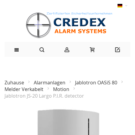
Zuhause
Alarmanlagen
Jablotron OASiS 80
Melder Verkabelt
Motion
Jablotron JS-20 Largo P.I.R. detector
Zum
Ende
der
Bildgalerie
springen