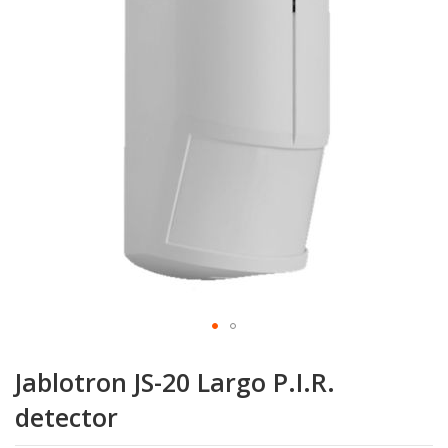
Zum
Anfang
Jablotron JS-20 Largo P.I.R.
der
Bildgalerie
detector
springen