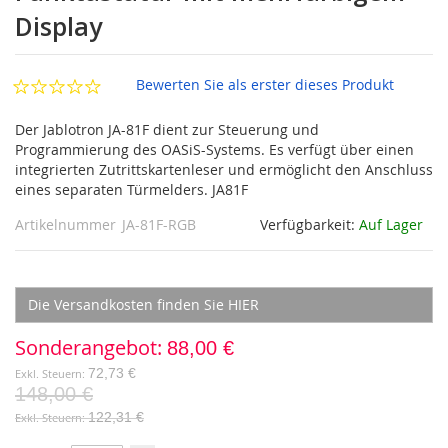
springen
Display
Bewerten Sie als erster dieses Produkt
Der Jablotron JA-81F dient zur Steuerung und
Programmierung des OASiS-Systems. Es verfügt über einen
integrierten Zutrittskartenleser und ermöglicht den Anschluss
eines separaten Türmelders. JA81F
Artikelnummer
JA-81F-RGB
Verfügbarkeit:
Auf Lager
Die Versandkosten finden Sie HIER
Sonderangebot
88,00 €
72,73 €
148,00 €
122,31 €