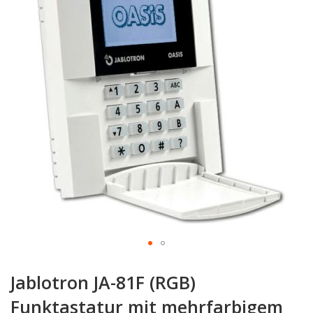
springen
Zum
Anfang
Jablotron JA-81F (RGB)
der
Bildgalerie
Funktastatur mit mehrfarbigem