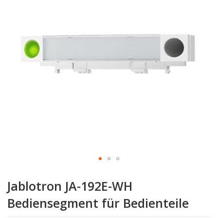
Zum
Anfang
Jablotron JA-192E-WH
der
Bildgalerie
Bediensegment für Bedienteile
springen