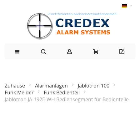
Zuhause
Alarmanlagen
Jablotron 100
Funk Melder
Funk Bedienteil
Jablotron JA-192E-WH Bediensegment für Bedienteile
Zum
Ende
der
Bildgalerie
springen