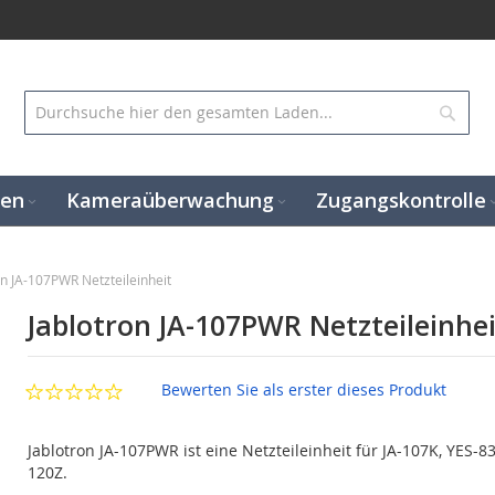
Suc
gen
Kameraüberwachung
Zugangskontrolle
on JA-107PWR Netzteileinheit
Jablotron JA-107PWR Netzteileinhei
Bewerten Sie als erster dieses Produkt
Jablotron JA-107PWR ist eine Netzteileinheit für JA-107K, YES-
120Z.