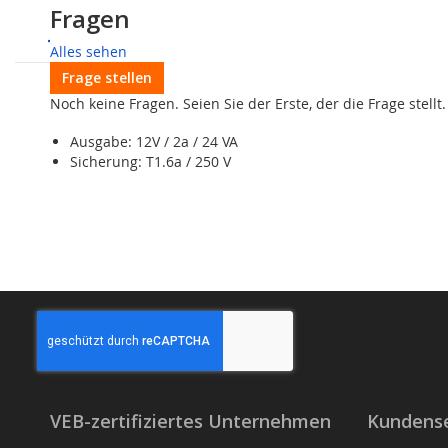
Kundenbewertungen
Fragen
Kompatibilitätsübersicht Jablotron 
Jablotron
JA-107PWR Netzteileinhe
Alles sehen
Für die Yes-107k, Yes-83k und Yes-120Z.
Frage stellen
Spezifikationen:
Noch keine Fragen. Seien Sie der Erste, der die Frage stellt.
110 - 230 V / 50-60 Hz / 0,85a
Ausgabe: 12V / 2a / 24 VA
Sicherung: T1.6a / 250 V
VEB-zertifiziertes Unternehmen
Kundense