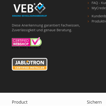
FAQ - Ku
MyCrede
Kundenb
Produktr
Diese Anerkennung garantiert Fachwissen,
Zuverlässigkeit und genaue Beratung.
Product
Sichern