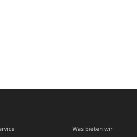
100
it
rvice
Was bieten wir