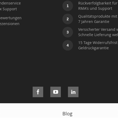
ndenservice
Rückverfolgbarkeit für
1
RMA's und Support
x Support
Qualitätsprodukte mit 
ewertungen
2
7 Jahren Garantie
ezensionen
Versicherter Versand 
3
Schnelle Lieferung wel
15 Tage Widerrufsfrist
4
Geldrückgarantie
Blog