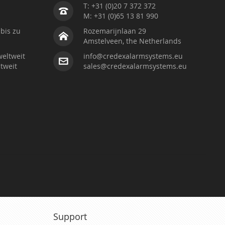
T: +31 (0)20 7 372 372
M: +31 (0)65 13 81 990
bis zu
Rozemarijnlaan 29
Amstelveen, the Netherlands
weltweit
info@credexalarmsystems.eu
tweit
sales@credexalarmsystems.eu
Support