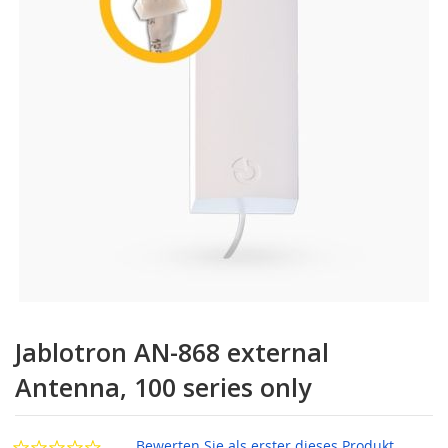
Zum
Anfang
Jablotron AN-868 external
der
Bildgalerie
Antenna, 100 series only
springen
Bewerten Sie als erster dieses Produkt