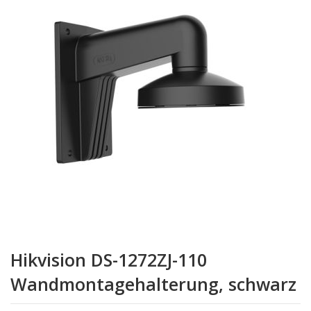
springen
Zum
Anfang
Hikvision DS-1272ZJ-110
der
Bildgalerie
Wandmontagehalterung, schwarz
springen