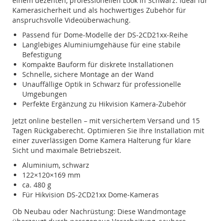
einem dezenten, professionellen Look in Schwarz. Ideal für
Kamerasicherheit und als hochwertiges Zubehör für
anspruchsvolle Videoüberwachung.
Passend für Dome-Modelle der DS‑2CD21xx‑Reihe
Langlebiges Aluminiumgehäuse für eine stabile
Befestigung
Kompakte Bauform für diskrete Installationen
Schnelle, sichere Montage an der Wand
Unauffällige Optik in Schwarz für professionelle
Umgebungen
Perfekte Ergänzung zu Hikvision Kamera‑Zubehör
Jetzt online bestellen – mit versichertem Versand und 15
Tagen Rückgaberecht. Optimieren Sie Ihre Installation mit
einer zuverlässigen Dome Kamera Halterung für klare
Sicht und maximale Betriebszeit.
Aluminium, schwarz
122×120×169 mm
ca. 480 g
Für Hikvision DS‑2CD21xx Dome‑Kameras
Ob Neubau oder Nachrüstung: Diese Wandmontage