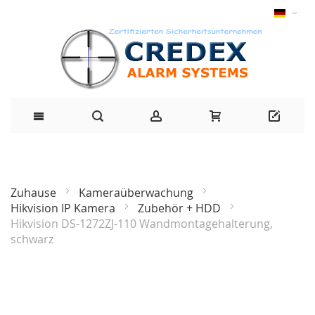
Zuhause
Kameraüberwachung
Hikvision IP Kamera
Zubehör + HDD
Hikvision DS-1272ZJ-110 Wandmontagehalterung,
schwarz
Zum
Ende
der
Bildgalerie