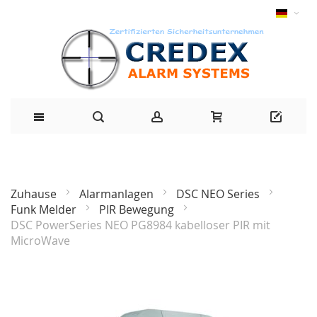
Zuhause
Alarmanlagen
DSC NEO Series
Funk Melder
PIR Bewegung
DSC PowerSeries NEO PG8984 kabelloser PIR mit
MicroWave
Zum
Ende
der
Bildgalerie