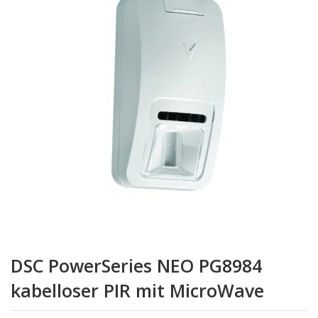
springen
Zum
Anfang
DSC PowerSeries NEO PG8984
der
Bildgalerie
kabelloser PIR mit MicroWave
springen