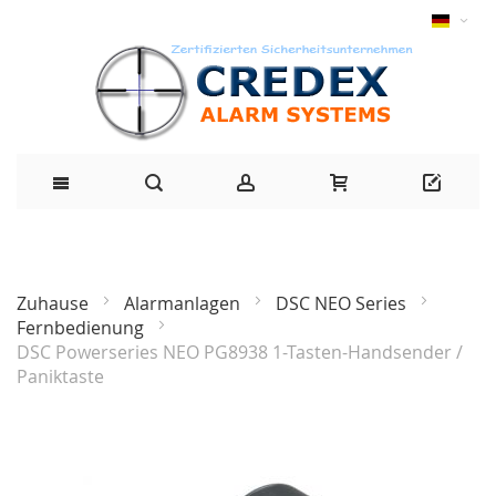
Zuhause
Alarmanlagen
DSC NEO Series
Fernbedienung
DSC Powerseries NEO PG8938 1-Tasten-Handsender /
Paniktaste
Zum
Ende
der
Bildgalerie