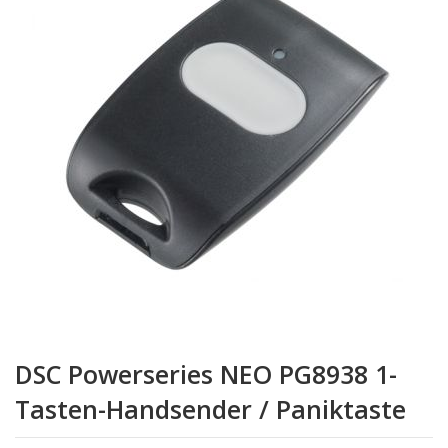
springen
Zum
Anfang
DSC Powerseries NEO PG8938 1-
der
Bildgalerie
Tasten-Handsender / Paniktaste
springen