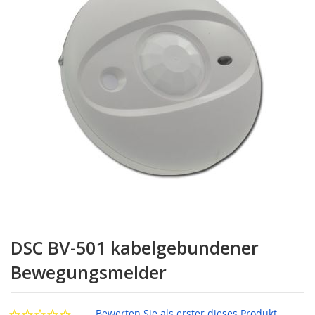
Zum
Anfang
DSC BV-501 kabelgebundener
der
Bildgalerie
Bewegungsmelder
springen
Bewerten Sie als erster dieses Produkt