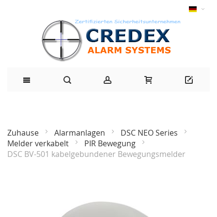
Zuhause
Alarmanlagen
DSC NEO Series
Melder verkabelt
PIR Bewegung
DSC BV-501 kabelgebundener Bewegungsmelder
Zum
Ende
der
Bildgalerie
springen