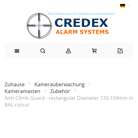
Zuhause
Kameraüberwachung
Kameramasten
Zubehör
Anti-Climb Guard - rectangular Diameter 133-159mm in
RAL colour
Zum
Ende
der
Bildgalerie