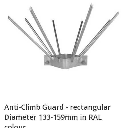
springen
Zum
Anfang
Anti-Climb Guard - rectangular
der
Bildgalerie
Diameter 133-159mm in RAL
springen
colour