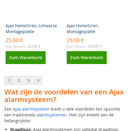
Ajax HomeSiren, schwarze
Ajax HomeSiren,
Montageplatte
Montageplatte
25,00 €
25,00 €
20,66 €
20,66 €
Zum Warenkorb
Zum Warenkorb
Seite
Sie lesen gerade die Seite
Seite
Seite
Seite
Weiter
1
2
3
Wat zijn de voordelen van een Ajax
alarmsysteem?
Een
Ajax alarmsysteem
biedt u vele voordelen ten opzichte
van traditionele
alarmsystemen
. Hier zijn enkele van de
belangrijkste:
Draadloos
: Ajax alarmsystemen zijn volledig draadloos,