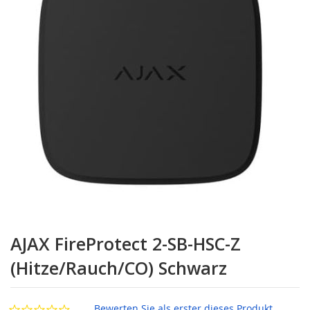
Zum
Anfang
AJAX FireProtect 2-SB-HSC-Z
der
Bildgalerie
(Hitze/Rauch/CO) Schwarz
springen
Bewerten Sie als erster dieses Produkt