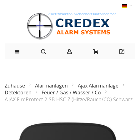
Zuhause
Alarmanlagen
Ajax Alarmanlage
Detektoren
Feuer / Gas / Wasser / Co
AJAX FireProtect 2-SB-HSC-Z (Hitze/Rauch/CO) Schwarz
Zum
Ende
der
Bildgalerie
springen