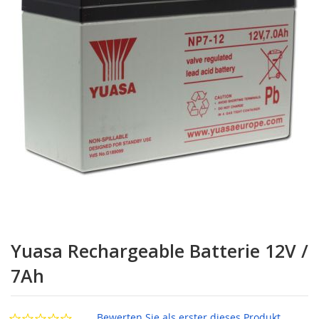
Zum
Anfang
Yuasa Rechargeable Batterie 12V /
der
Bildgalerie
7Ah
springen
Bewerten Sie als erster dieses Produkt