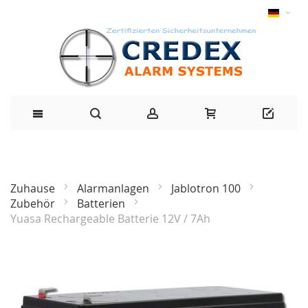
Zuhause
Alarmanlagen
Jablotron 100
Zubehör
Batterien
Yuasa Rechargeable Batterie 12V / 7Ah
Zum
Ende
der
Bildgalerie
springen