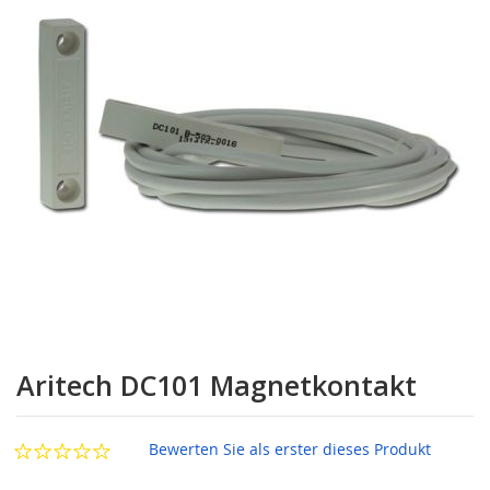
Zum
Anfang
Aritech DC101 Magnetkontakt
der
Bildgalerie
springen
Bewerten Sie als erster dieses Produkt