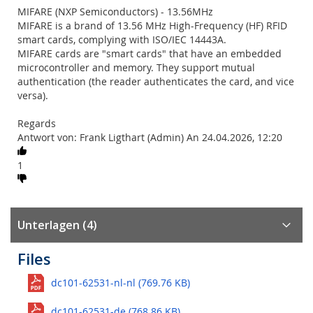
MIFARE (NXP Semiconductors) - 13.56MHz
MIFARE is a brand of 13.56 MHz High-Frequency (HF) RFID
smart cards, complying with ISO/IEC 14443A.
MIFARE cards are "smart cards" that have an embedded
microcontroller and memory. They support mutual
authentication (the reader authenticates the card, and vice
versa).
Regards
Antwort von: Frank Ligthart (Admin) An 24.04.2026, 12:20
1
Unterlagen (4)
Files
dc101-62531-nl-nl (769.76 KB)
dc101-62531-de (768.86 KB)