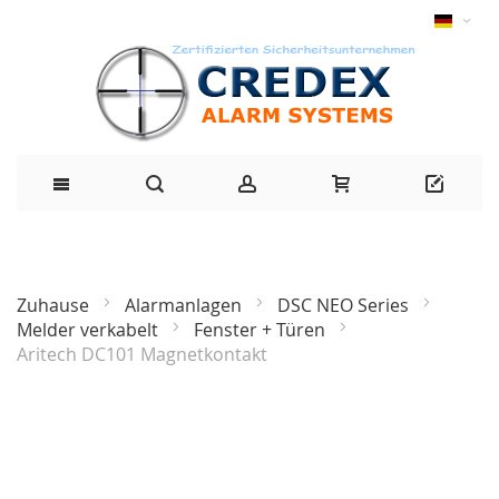
Zuhause
Alarmanlagen
DSC NEO Series
Melder verkabelt
Fenster + Türen
Aritech DC101 Magnetkontakt
Zum
Ende
der
Bildgalerie
springen