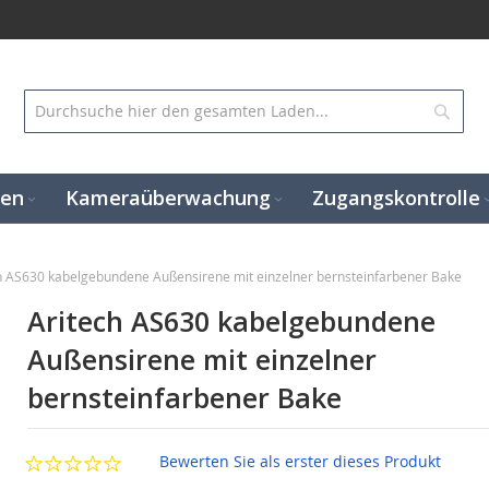
Suc
gen
Kameraüberwachung
Zugangskontrolle
h AS630 kabelgebundene Außensirene mit einzelner bernsteinfarbener Bake
Aritech AS630 kabelgebundene
Außensirene mit einzelner
bernsteinfarbener Bake
Bewerten Sie als erster dieses Produkt