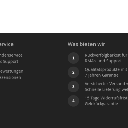
rvice
Was bieten wir
ndenservice
Rückverfolgbarkeit für
1
RMA's und Support
x Support
Qualitätsprodukte mit 
ewertungen
2
7 Jahren Garantie
ezensionen
Versicherter Versand 
3
Schnelle Lieferung wel
15 Tage Widerrufsfrist
4
Geldrückgarantie