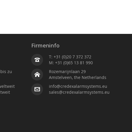
Firmeninfo
T: +31 (0)20 7 372 372
M: +31 (0)65 13 81 990
bis zu
Rozemarijnlaan 29
Amstelveen, the Netherlands
weltweit
info@credexalarmsystems.eu
tweit
sales@credexalarmsystems.eu