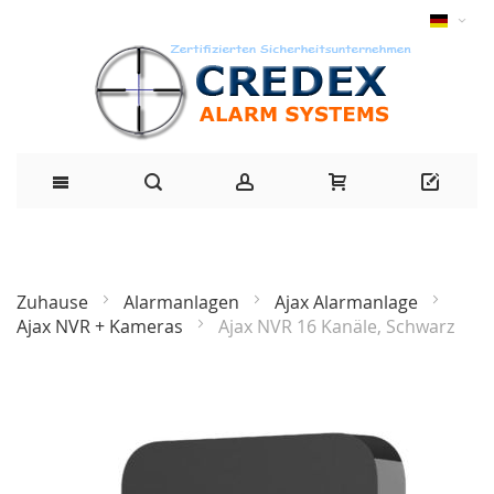
Zuhause
Alarmanlagen
Ajax Alarmanlage
Ajax NVR + Kameras
Ajax NVR 16 Kanäle, Schwarz
Zum
Ende
der
Bildgalerie
springen