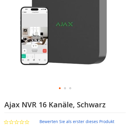
Zum
Anfang
Ajax NVR 16 Kanäle, Schwarz
der
Bildgalerie
springen
Bewerten Sie als erster dieses Produkt