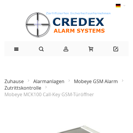
Zuhause
Alarmanlagen
Mobeye GSM Alarm
Zutrittskontrolle
Mobeye MCK100 Call-Key GSM-Türöffner
Zum
Ende
der
Bildgalerie
springen