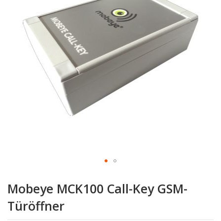
Zum
Anfang
Mobeye MCK100 Call-Key GSM-
der
Bildgalerie
Türöffner
springen