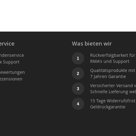
rvice
Was bieten wir
ndenservice
Rückverfolgbarkeit für
1
RMA's und Support
x Support
Qualitätsprodukte mit 
ewertungen
2
7 Jahren Garantie
ezensionen
Versicherter Versand 
3
Schnelle Lieferung wel
15 Tage Widerrufsfrist
4
Geldrückgarantie