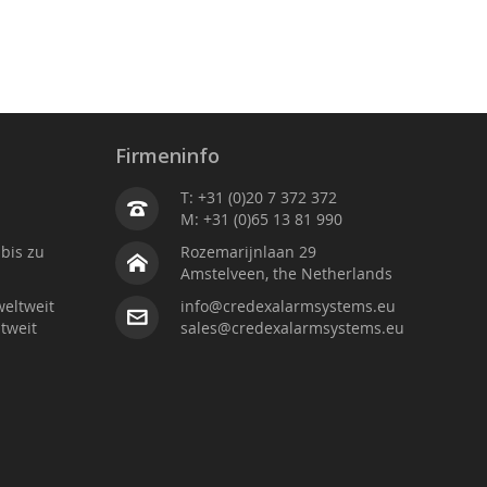
Firmeninfo
T: +31 (0)20 7 372 372
M: +31 (0)65 13 81 990
bis zu
Rozemarijnlaan 29
Amstelveen, the Netherlands
weltweit
info@credexalarmsystems.eu
tweit
sales@credexalarmsystems.eu