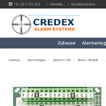
+31 20 7 372 372
>
Kontakt...
>
Kundenservice...
Zuhause
Alarmanla
Zuhause
Alarmanlagen
Jablotron 100
Relais + Module
Zum
Ende
der
Bildgalerie
springen