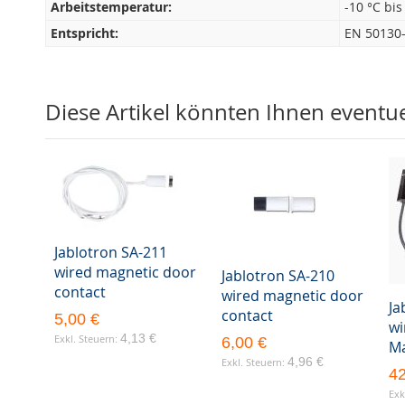
Arbeitstemperatur:
-10 °C bis
Entspricht:
EN 50130-
Diese Artikel könnten Ihnen eventuel
Jablotron SA-211
wired magnetic door
Jablotron SA-210
contact
wired magnetic door
Ja
contact
5,00 €
wi
4,13 €
6,00 €
Ma
4,96 €
42