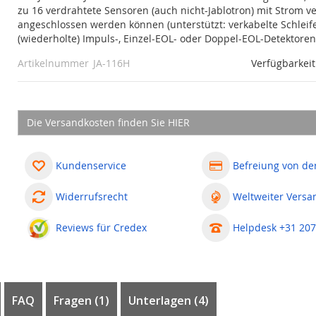
zu 16 verdrahtete Sensoren (auch nicht-Jablotron) mit Strom v
angeschlossen werden können (unterstützt: verkabelte Schleif
(wiederholte) Impuls-, Einzel-EOL- oder Doppel-EOL-Detektore
Artikelnummer
JA-116H
Verfügbarkeit
Die Versandkosten finden Sie HIER
Kundenservice
Befreiung von de
Widerrufsrecht
Weltweiter Versa
Reviews für Credex
Helpdesk +31 207
FAQ
Fragen
1
Unterlagen (4)