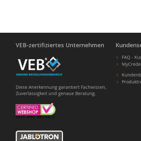
VEB-zertifiziertes Unternehmen
Kundense
FAQ - Ku
MyCrede
Kundenb
Produktr
Diese Anerkennung garantiert Fachwissen,
Zuverlässigkeit und genaue Beratung.