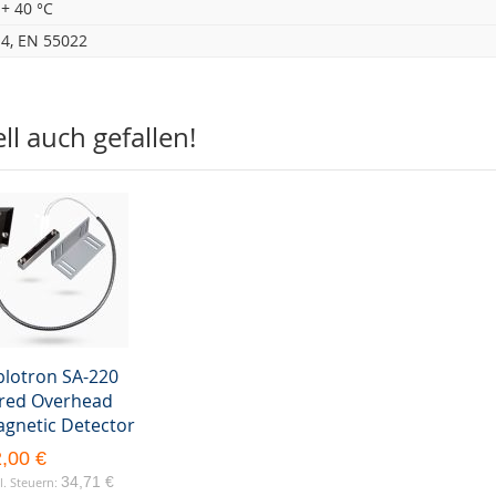
 + 40 °C
4, EN 55022
l auch gefallen!
blotron SA-220
red Overhead
gnetic Detector
,00 €
34,71 €