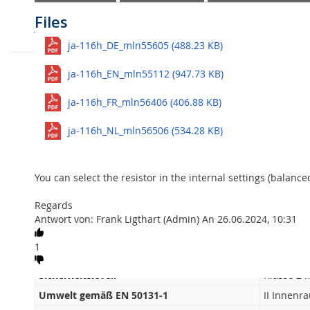
Kundenbewertungen
FAQ
Fragen
Files
Kompatibilitätsübersicht Jablotron 
Jeder Eingang kann unabhängig voneinander als einf
normalerweise offen programmiert werden. Das Modul
Alles sehen
ja-116h_DE_mln55605 (488.23 KB)
Manipulationsschalter eingesetzt werden.
Kompatibilitätsübersicht
Frage stellen
ja-116h_EN_mln55112 (947.73 KB)
Mit diesem Modul können Sie daher kabelgebundene Meld
Hello, I found an article in your blog its possible to reuse
Categories:
Installieren
guide what resistors should be used? They are not mentio
Diese BUS-Erweiterung ist adressierbar und belegt 16 Posi
ja-116h_FR_mln56406 (406.88 KB)
info/jablotron-ja-116h-wired-inputs/
Schauen Sie auf unserem Blog
Jablotron 100 verkabelte Ei
Frage von: Michael An 26.06.2024, 00:37
ja-116h_NL_mln56506 (534.28 KB)
0
Spezifikationen JA-116H
You can select the resistor in the internal settings (balance
Strom:
Stromvers
Standby-Verbrauch:
25 mA
Regards
Antwort von: Frank Ligthart (Admin) An 26.06.2024, 10:31
Stromversorgung der angeschlossenen
max. 4× 
Detektoren:
1
Maße:
102 × 66 
Sicherheitslevel:
Klasse 2 
Umwelt gemäß EN 50131-1
II Innenr