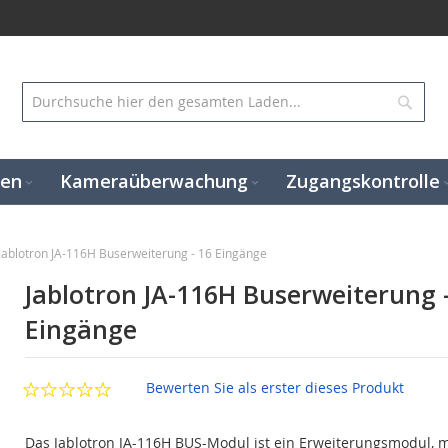
Suc
gen
Kameraüberwachung
Zugangskontrolle
Jablotron JA-116H Buserweiterung - 16 Eingänge
Jablotron JA-116H Buserweiterung 
Eingänge
Bewerten Sie als erster dieses Produkt
Das Jablotron JA-116H BUS-Modul ist ein Erweiterungsmodul, m