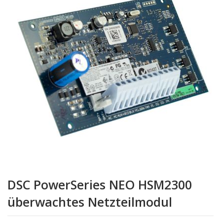
springen
Zum
Anfang
DSC PowerSeries NEO HSM2300
der
Bildgalerie
überwachtes Netzteilmodul
springen