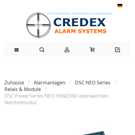
Zuhause
Alarmanlagen
DSC NEO Series
Relais & Module
DSC PowerSeries NEO HSM2300 überwachtes
Netzteilmodul
Zum
Ende
der
Bildgalerie