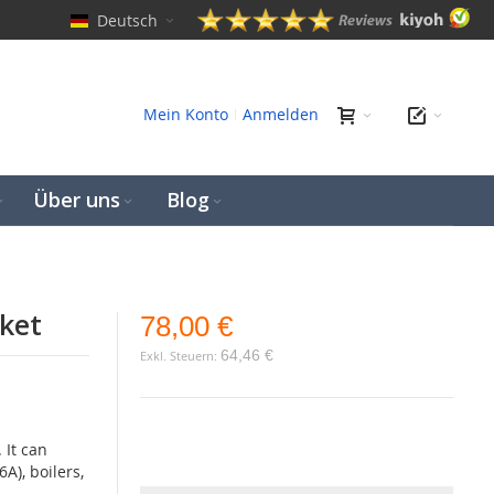
Deutsch
hen
Mein Konto
Anmelden
Über uns
Blog
cket
78,00 €
64,46 €
 It can
A), boilers,