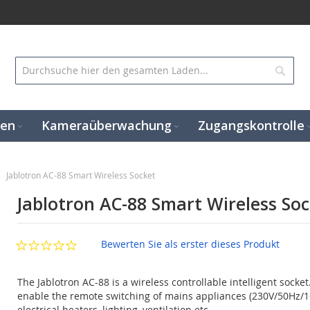
Suc
gen
Kameraüberwachung
Zugangskontrolle
Jablotron AC-88 Smart Wireless Socket
Jablotron AC-88 Smart Wireless So
Bewerten Sie als erster dieses Produkt
The Jablotron AC-88 is a wireless controllable intelligent socket.
enable the remote switching of mains appliances (230V/50Hz/16
electrical heaters, lighting, ventilation etc..