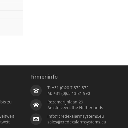
Firmeninfo
T: +31 (0)20 7 372 372
M: +31 (0)65 13 81 990
bis zu
Rozemarijnlaan 29
Amstelveen, the Netherlands
weltweit
info@credexalarmsystems.eu
tweit
sales@credexalarmsystems.eu