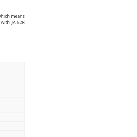
, and EYE-02
, which means
 with JA-82R