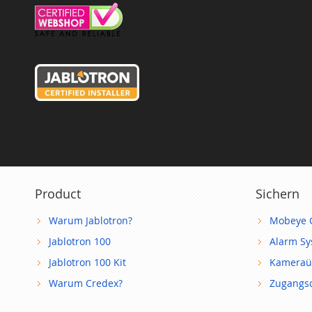
Product
Sichern
Warum Jablotron?
Mobeye 
Jablotron 100
Alarm S
Jablotron 100 Kit
Kameraü
Warum Credex?
Zugangsc