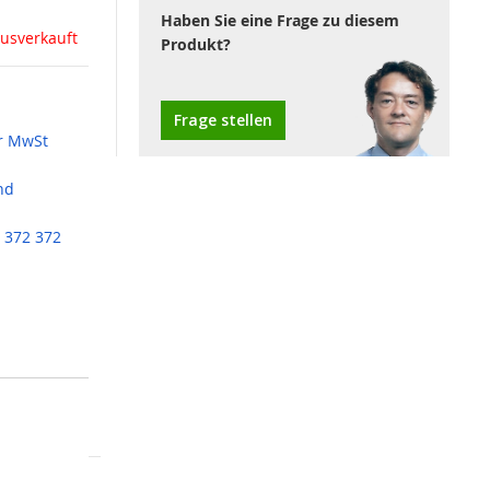
Haben Sie eine Frage zu diesem
usverkauft
Produkt?
Frage stellen
r MwSt
nd
 372 372
A), boilers,
etectors, TP-