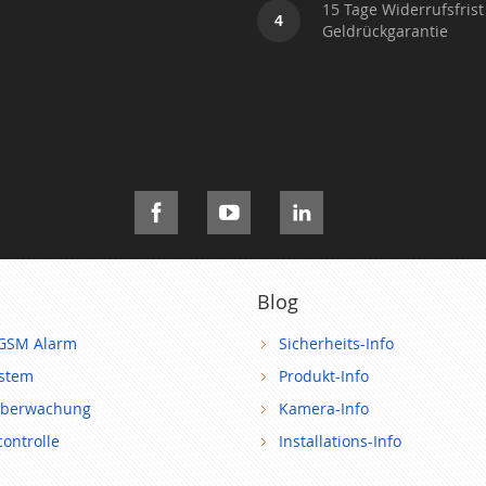
15 Tage Widerrufsfrist
4
Geldrückgarantie
Blog
GSM Alarm
Sicherheits-Info
ystem
Produkt-Info
berwachung
Kamera-Info
ontrolle
Installations-Info