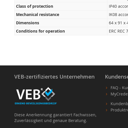
Class of protection
IP40 acco
Mechanical resistance
IK08 acco
Dimensions
64 x 91 x
Conditions for operation
ERC REC 7
VEB-zertifiziertes Unternehmen
Kundense
FAQ - Ku
MyCrede
Kundenb
Produktr
Diese Anerkennung garantiert Fachwissen,
Zuverlässigkeit und genaue Beratung.