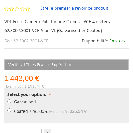
Galerie
d’images
Être le premier à revoir ce produit
VDL Fixed Camera Pole for one Camera, VCE 4 meters.
62.3002.3001-VCE-V or -VL (Galvanised or Coated)
Sku
62.3002.3001-VCE
Disponibilité:
En stock
Vérifiez ICI les Frais d'Expédition
1 442,00 €
1 191,74 €
Select your option:
Galvanised
Coated
+
285,00 €
235,54 €