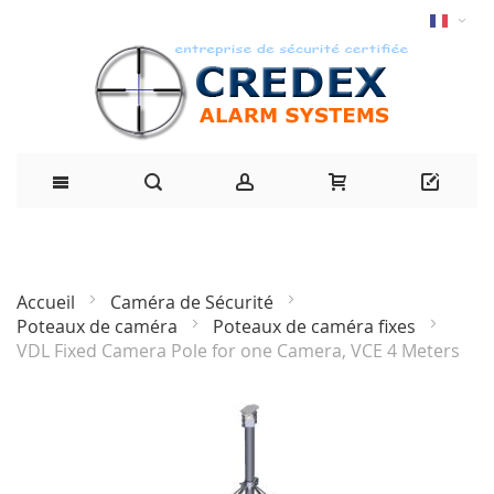
Accueil
Caméra de Sécurité
Poteaux de caméra
Poteaux de caméra fixes
VDL Fixed Camera Pole for one Camera, VCE 4 Meters
Passer
à
la
fin
de