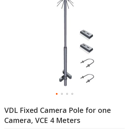
la
galerie
d’images
Passer
au
VDL Fixed Camera Pole for one
début
de
Camera, VCE 4 Meters
la