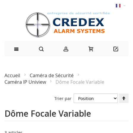
Accueil
Caméra de Sécurité
Caméra IP Uniview
Dôme Focale Variable
Dé
Trier par
la
di
Dôme Focale Variable
dé
3
articles