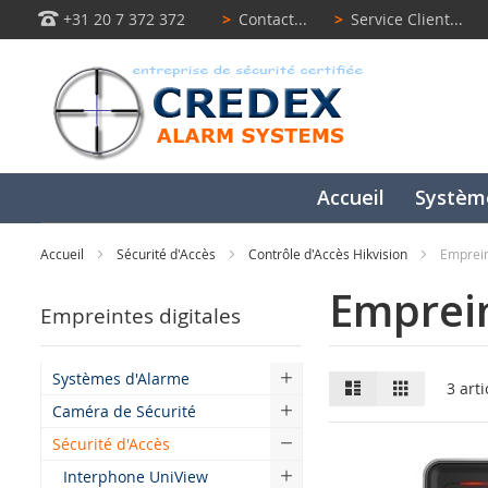
+31 20 7 372 372
>
Contact...
>
Service Client...
Accueil
Systèm
Accueil
Sécurité d'Accès
Contrôle d'Accès Hikvision
Emprein
Emprein
Empreintes digitales
Systèmes d'Alarme
Liste
Grille
3
arti
Caméra de Sécurité
Sécurité d'Accès
Interphone UniView