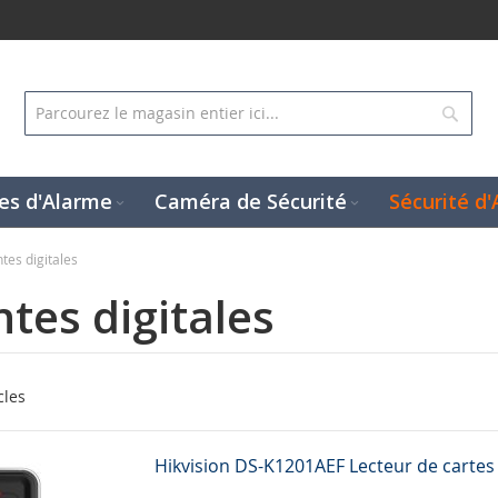
Rech
es d'Alarme
Caméra de Sécurité
Sécurité d'
tes digitales
tes digitales
cles
Hikvision DS-K1201AEF Lecteur de cartes