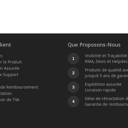
lient
Que Proposons-Nous
is
Visibilité et Traçabilit
1
RMA, Devis et Helpdes
r le Produit
on Assurée
Produits de qualité av
2
x Support
jusqu'à 5 ans de garan
t
Expédition assurée
e de Remboursement
3
Livraison rapide
station
Délai de rétractation d
ion de TVA
4
Garantie de rembour