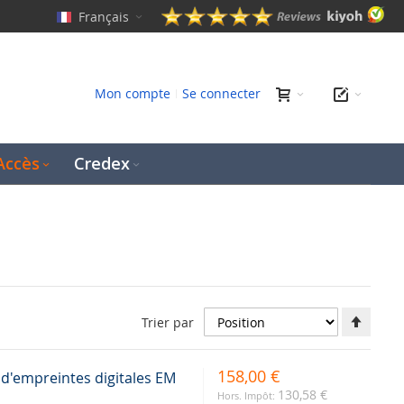
Français
erche
Mon compte
Se connecter
Accès
Credex
Défini
Trier par
la
direct
décro
158,00 €
 d'empreintes digitales EM
130,58 €