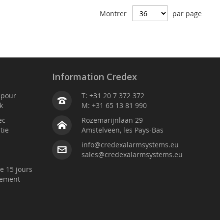
Montrer
par page
Information Credex
é pour
T: +31 20 7 372 372
k
M: +31 65 13 81 990
ec
Rozemarijnlaan 29
tie
Amstelveen, les Pays-Bas
info@credexalarmsystems.eu
sales@credexalarmsystems.eu
e 15 jours
sement