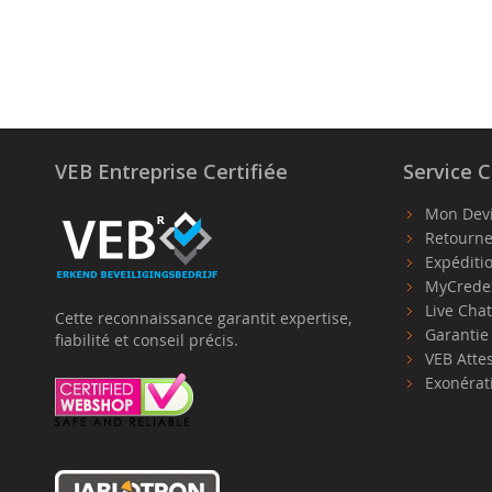
VEB Entreprise Certifiée
Service C
Mon Dev
Retourne
Expéditi
MyCrede
Live Cha
Cette reconnaissance garantit expertise,
Garanti
fiabilité et conseil précis.
VEB Atte
Exonérat