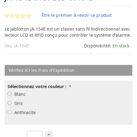
la
Galerie
d’images
Être le premier à revoir ce produit
Le Jablotron JA-154E est un clavier sans fil bidirectionnel avec
lecteur LCD et RFID conçu pour contrôler le système d'alarme.
Sku
JA-154E
Disponibilité:
En stock
Vérifiez ICI les Frais d'Expédition
Sélectionnez votre couleur :
Blanc
Gris
Anthracite