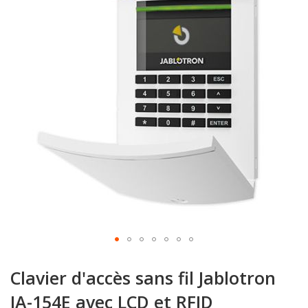
de
la
galerie
d’images
Passer
au
Clavier d'accès sans fil Jablotron
début
de
JA-154E avec LCD et RFID