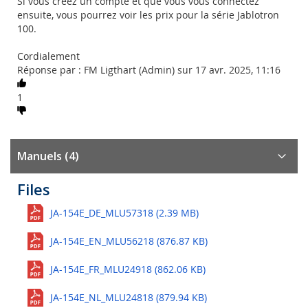
Si vous créez un compte et que vous vous connectez
ensuite, vous pourrez voir les prix pour la série Jablotron
100.
Cordialement
Réponse par : FM Ligthart (Admin) sur 17 avr. 2025, 11:16
1
Manuels (4)
Files
JA-154E_DE_MLU57318 (2.39 MB)
JA-154E_EN_MLU56218 (876.87 KB)
JA-154E_FR_MLU24918 (862.06 KB)
JA-154E_NL_MLU24818 (879.94 KB)