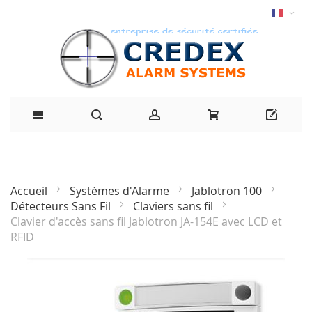
Accueil
Systèmes d'Alarme
Jablotron 100
Détecteurs Sans Fil
Claviers sans fil
Clavier d'accès sans fil Jablotron JA-154E avec LCD et
RFID
Passer
à
la
fin