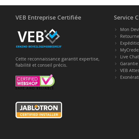
VEB Entreprise Certifiée
Service C
Mon Dev
Retourne
Expéditi
MyCrede
Live Cha
Cette reconnaissance garantit expertise,
Garanti
fiabilité et conseil précis.
VEB Atte
Exonérat