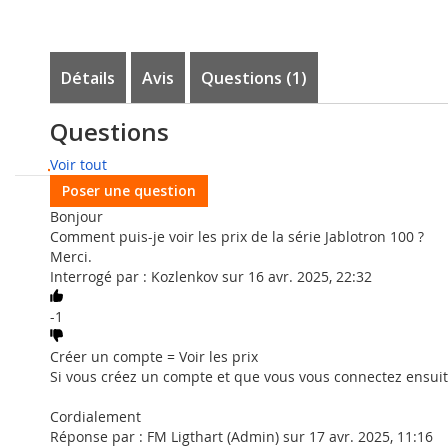
Détails
Avis
Questions
1
Système d'alarme incendie Jablotr
Avis des clients
Questions
Jablotron
Voir tout
À compter du 1er juillet 2022, il sera obligatoire d'install
Poser une question
existe depuis un certain temps pour les maisons nouvellem
Bonjour
existants.
Comment puis-je voir les prix de la série Jablotron 100 ?
Merci.
L'introduction de cette nouvelle règle a pour objectif de sa
Interrogé par : Kozlenkov sur 16 avr. 2025, 22:32
obligatoires dans chaque foyer. Mais quels détecteurs sont
Les détecteurs de fumée certifiés EN 54-5 et EN 54-7 sont l
-1
sentiment de fiabilité.
Créer un compte = Voir les prix
Ce kit d'alarme incendie unique se compose d'une unité ce
Si vous créez un compte et que vous vous connectez ensuite,
GSM 4G et 3 détecteurs de fumée sans fil.
Le système d'alarme incendie Jablotron propose ici, une s
Cordialement
Réponse par : FM Ligthart (Admin) sur 17 avr. 2025, 11:16