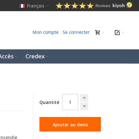
Français
erche
Mon compte
Se connecter
Accès
Credex
Quantité
Ajouter au devis
 incendie