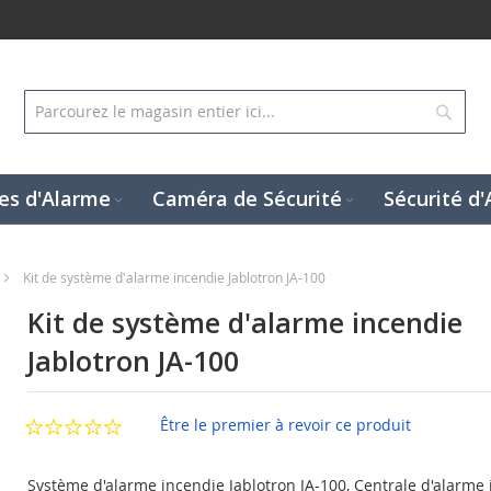
Rech
es d'Alarme
Caméra de Sécurité
Sécurité d'
Kit de système d'alarme incendie Jablotron JA-100
Kit de système d'alarme incendie
Jablotron JA-100
Être le premier à revoir ce produit
Système d'alarme incendie Jablotron JA-100, Centrale d'alarme