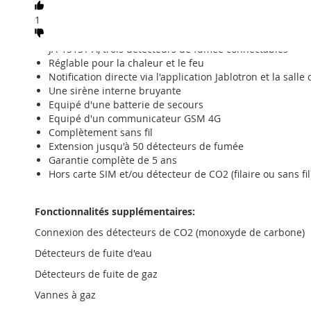
Principales caractéristiques
1
JA-103KRY Centrale d'alarme
JA-151ST-A, trois détecteurs de fumée connectables
Réglable pour la chaleur et le feu
Notification directe via l'application Jablotron et la salle
Une sirène interne bruyante
Equipé d'une batterie de secours
Equipé d'un communicateur GSM 4G
Complètement sans fil
Extension jusqu'à 50 détecteurs de fumée
Garantie complète de 5 ans
Hors carte SIM et/ou détecteur de CO2 (filaire ou sans fil
Fonctionnalités supplémentaires:
Connexion des détecteurs de CO2 (monoxyde de carbone)
Détecteurs de fuite d'eau
Détecteurs de fuite de gaz
Vannes à gaz