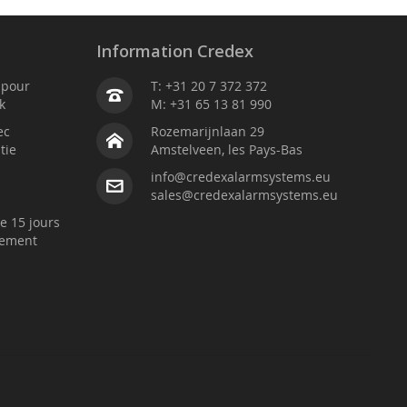
Information Credex
é pour
T: +31 20 7 372 372
k
M: +31 65 13 81 990
ec
Rozemarijnlaan 29
tie
Amstelveen, les Pays-Bas
info@credexalarmsystems.eu
sales@credexalarmsystems.eu
e 15 jours
sement