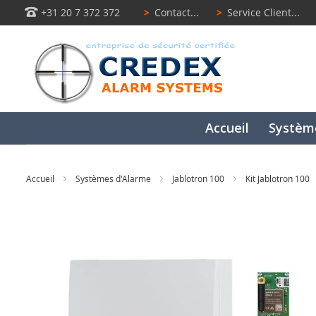
+31 20 7 372 372
>
Contact...
>
Service Client...
Accueil
Systèm
Accueil
Systèmes d'Alarme
Jablotron 100
Kit Jablotron 100
Passer
à
la
fin
de
la
galerie
d’images