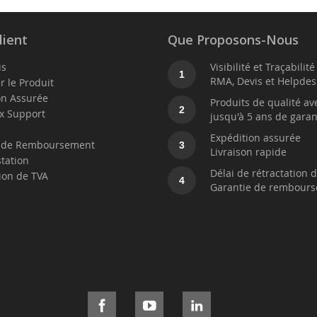
lient
Que Proposons-Nous
is
Visibilité et Traçabilit
1
RMA, Devis et Helpdes
r le Produit
on Assurée
Produits de qualité av
2
x Support
jusqu'à 5 ans de garan
t
Expédition assurée
e de Remboursement
3
Livraison rapide
station
Délai de rétractation d
ion de TVA
4
Garantie de rembour