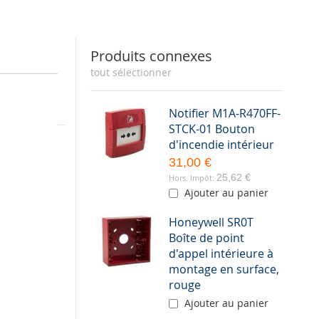
Produits connexes
tout sélectionner
Notifier M1A-R470FF-
STCK-01 Bouton
ligation
d'incendie intérieur
ux bâtiments
31,00 €
25,62 €
ront
Ajouter au panier
and
Honeywell SR0T
Boîte de point
d'appel intérieure à
municateur
montage en surface,
rouge
Ajouter au panier