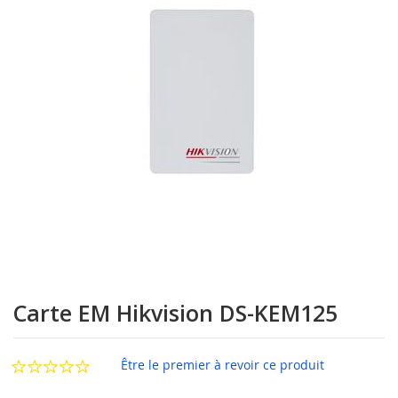
la
galerie
d’images
Passer
au
Carte EM Hikvision DS-KEM125
début
de
la
Être le premier à revoir ce produit
Galerie
d’images