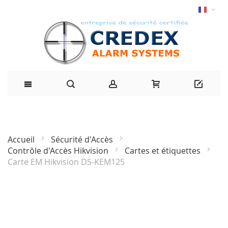
Accueil
Sécurité d'Accès
Contrôle d'Accès Hikvision
Cartes et étiquettes
Carte EM Hikvision DS-KEM125
Passer
à
la
fin
de