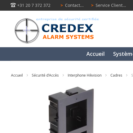
+31 20 7 372 372
>
Contact...
>
Service Client...
Accueil
Systèm
Accueil
Sécurité d'Accès
Interphone Hikvision
Cadres
Passer
à
la
fin
de
la
galerie
d’images