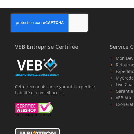
VEB Entreprise Certifiée
Service C
Mon Dev
Retourne
Expéditi
MyCrede
Live Cha
Cette reconnaissance garantit expertise,
Garanti
fiabilité et conseil précis.
VEB Atte
Exonérat