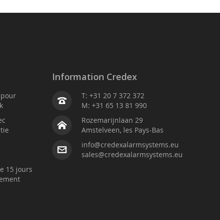
Information Credex
é pour
T: +31 20 7 372 372
k
M: +31 65 13 81 990
ec
Rozemarijnlaan 29
tie
Amstelveen, les Pays-Bas
info@credexalarmsystems.eu
sales@credexalarmsystems.eu
e 15 jours
sement