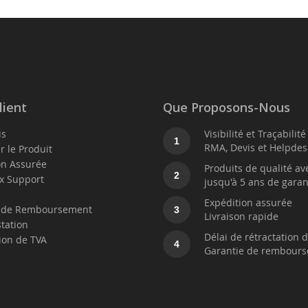
lient
Que Proposons-Nous
is
Visibilité et Traçabilit
1
RMA, Devis et Helpdes
r le Produit
on Assurée
Produits de qualité av
2
x Support
jusqu'à 5 ans de garan
t
Expédition assurée
e de Remboursement
3
Livraison rapide
station
Délai de rétractation d
ion de TVA
4
Garantie de rembour