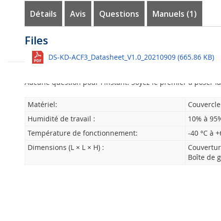
Galerie
Détails
Avis
Questions
Manuels (1)
d’images
Support de montage Hikvision DS
Avis des clients
Questions
Files
Support de montage Hikvision DS-KD-AFC3 pour modules d'i
Voir tout
DS-KD-ACF3_Datasheet_V1.0_20210909 (665.86 KB)
Poser une question
Spécifications Hikvision DS-KD-AF
Aucune question pour l'instant. Soyez le premier à poser la
Matériel:
Couvercle
Humidité de travail :
10% à 95
Température de fonctionnement:
-40 °C à +
Dimensions (L × L × H) :
Couvertur
Boîte de 