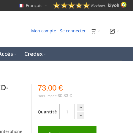
Français
erche
Mon compte
Se connecter
Accès
Credex
KD-
73,00 €
60,33 €
Quantité
'interphone