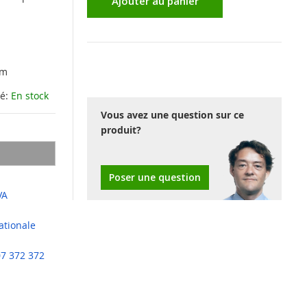
Ajouter au panier
mm
té:
En stock
Vous avez une question sur ce
produit?
Poser une question
VA
ationale
07 372 372