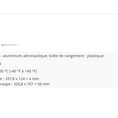
-KD-ACF3 pour modules d'interphone
nterphone modulaires et à 2 fils.
C3
 question !
 : aluminium aéronautique, boîte de rangement : plastique
%
60 °C (-40 °F à 140 °F)
e : 337,8 x 124 × 4 mm
groupe : 320,8 x 107 × 56 mm