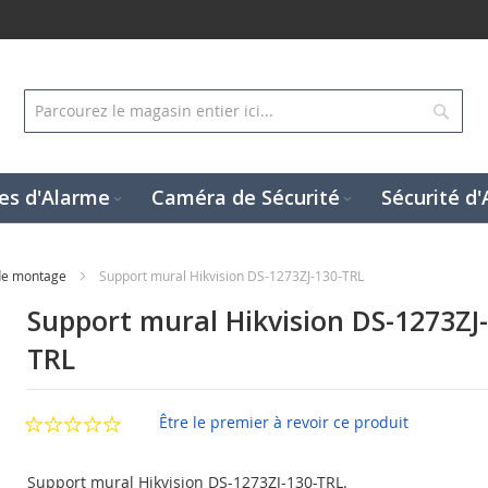
Rech
es d'Alarme
Caméra de Sécurité
Sécurité d'
de montage
Support mural Hikvision DS-1273ZJ-130-TRL
Support mural Hikvision DS-1273ZJ
TRL
Être le premier à revoir ce produit
Support mural Hikvision DS-1273ZJ-130-TRL.