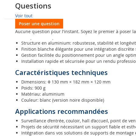
Support mural Hikvision DS-1273Z
Avis des clients
Questions
Galerie
d’images
Conçu pour une fixation sûre et propre des caméras dôme Hi
Voir tout
durable. Idéal pour les installations de vidéosurveillance
Poser une question
commerciaux, résidentiels et tertiaires. Également disponib
Aucune question pour l'instant. Soyez le premier à poser la
Compatibilité éprouvée avec les caméras dôme DS-2CD2
Structure en aluminium: robustesse, stabilité et longévi
Finition blanche élégante pour une intégration discrète 
Gestion facilitée du positionnement pour un angle optim
Installation rapide et sécurisée pour un rendu professi
Caractéristiques techniques
Dimensions: Φ 130 mm × 182 mm × 120 mm
Poids: 900 g
Matériau: aluminium
Couleur: blanc (version noire disponible)
Applications recommandées
Surveillance d’entrée, couloir, hall d’accueil, point de ven
Projets de sécurité nécessitant un support fiable et est
Intégration dans vos solutions de supports de montage 