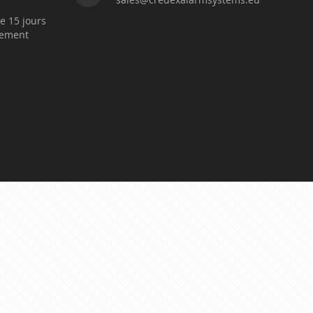
e 15 jours
sement