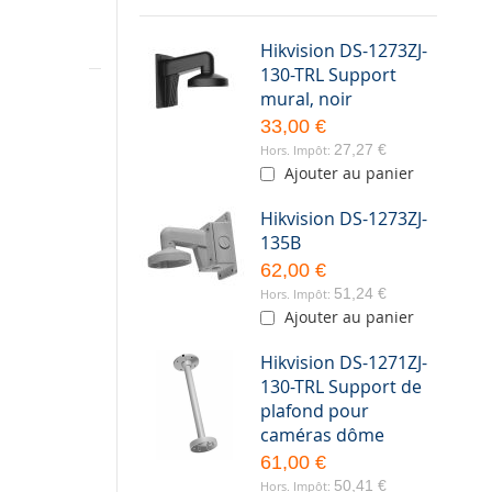
Hikvision DS-1273ZJ-
te et
130-TRL Support
mural, noir
33,00 €
27,27 €
Ajouter au panier
Hikvision DS-1273ZJ-
135B
62,00 €
51,24 €
Ajouter au panier
Hikvision DS-1271ZJ-
130-TRL Support de
plafond pour
caméras dôme
61,00 €
50,41 €