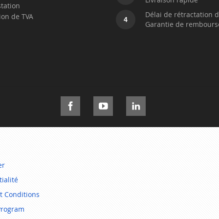
station
Délai de rétractation d
ion de TVA
4
Garantie de rembour
er
ialité
t Conditions
Program