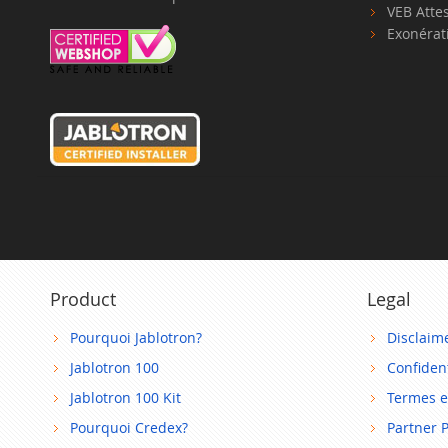
VEB Atte
Exonérat
Product
Legal
Pourquoi Jablotron?
Disclaim
Jablotron 100
Confident
Jablotron 100 Kit
Termes e
Pourquoi Credex?
Partner 