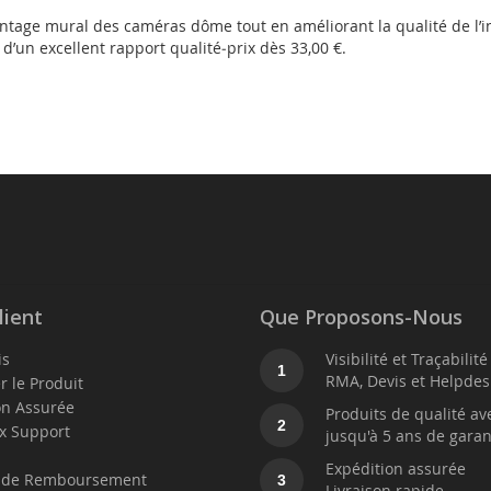
ontage mural des caméras dôme tout en améliorant la qualité de l’in
’un excellent rapport qualité‑prix dès 33,00 €.
lient
Que Proposons-Nous
is
Visibilité et Traçabilit
1
RMA, Devis et Helpdes
r le Produit
on Assurée
Produits de qualité av
2
x Support
jusqu'à 5 ans de garan
t
Expédition assurée
e de Remboursement
3
Livraison rapide