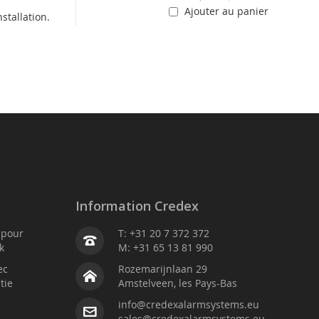
Ajouter au panier
stallation.
Information Credex
é pour
T: +31 20 7 372 372
k
M: +31 65 13 81 990
ec
Rozemarijnlaan 29
tie
Amstelveen, les Pays-Bas
info@credexalarmsystems.eu
sales@credexalarmsystems.eu