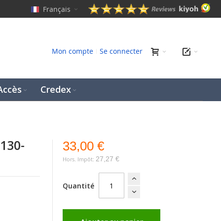
Français
erche
Mon compte
Se connecter
Accès
Credex
-130-
33,00 €
27,27 €
Quantité