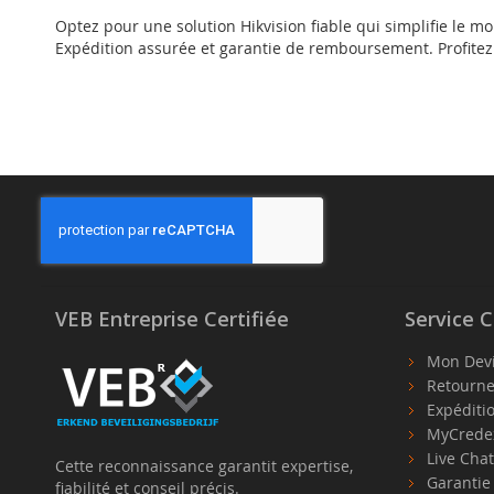
Optez pour une solution Hikvision fiable qui simplifie le m
Expédition assurée et garantie de remboursement. Profitez d
VEB Entreprise Certifiée
Service C
Mon Dev
Retourne
Expéditi
MyCrede
Live Cha
Cette reconnaissance garantit expertise,
Garanti
fiabilité et conseil précis.