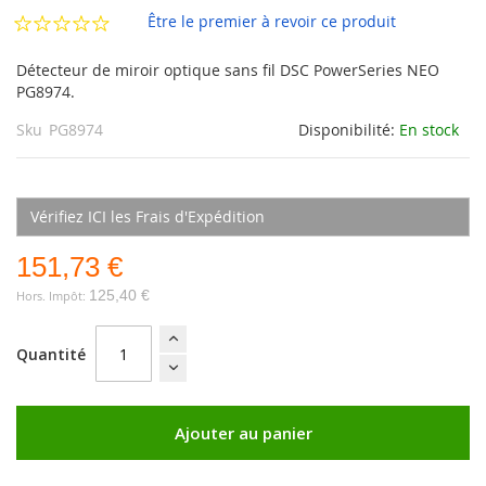
d’images
Être le premier à revoir ce produit
Détecteur de miroir optique sans fil DSC PowerSeries NEO
PG8974.
Sku
PG8974
Disponibilité:
En stock
Vérifiez ICI les Frais d'Expédition
151,73 €
125,40 €
Quantité
Ajouter au panier