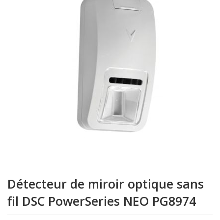
de
la
galerie
d’images
Passer
au
Détecteur de miroir optique sans
début
de
fil DSC PowerSeries NEO PG8974
la
Galerie