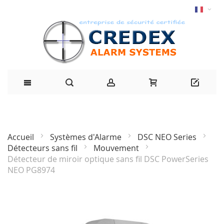
Accueil
Systèmes d'Alarme
DSC NEO Series
Détecteurs sans fil
Mouvement
Détecteur de miroir optique sans fil DSC PowerSeries
NEO PG8974
Passer
à
la
fin