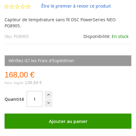
d’images
Être le premier à revoir ce produit
Capteur de température sans fil DSC PowerSeries NEO
PG8905.
Sku
PG8905
Disponibilité:
En stock
Vérifiez ICI les Frais d'Expédition
168,00 €
138,84 €
Quantité
Ajouter au panier