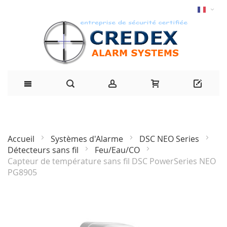
Accueil
Systèmes d'Alarme
DSC NEO Series
Détecteurs sans fil
Feu/Eau/CO
Capteur de température sans fil DSC PowerSeries NEO
PG8905
Passer
à
la
fin