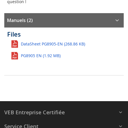
question !
Manuels (2)
Files
DataSheet PG8905-EN (268.86 KB)
PG8905 EN (1.92 MB)
VEB Entreprise Certifiée
Service Client