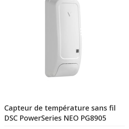
de
la
galerie
d’images
Passer
au
Capteur de température sans fil
début
de
DSC PowerSeries NEO PG8905
la
Galerie