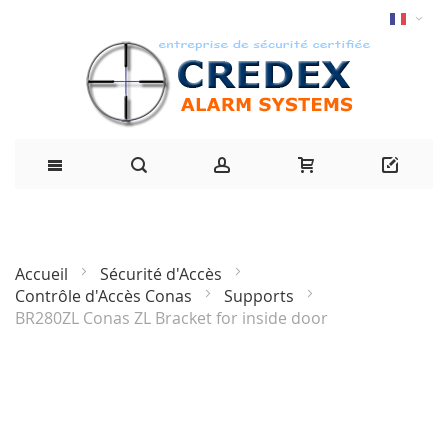
Accueil
Sécurité d'Accès
Contrôle d'Accès Conas
Supports
BR280ZL Conas ZL Bracket for inside door
Passer
à
la
fin
de