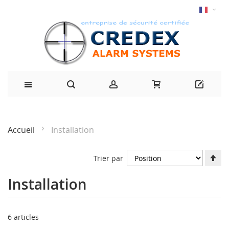
Accueil
Installation
Dé
Trier par
la
di
Installation
dé
6
articles