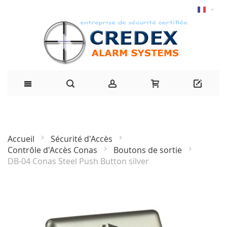
Accueil
Sécurité d'Accès
Contrôle d'Accès Conas
Boutons de sortie
DB-04 Conas Steel Push Button silver
Passer
à
la
fin
de