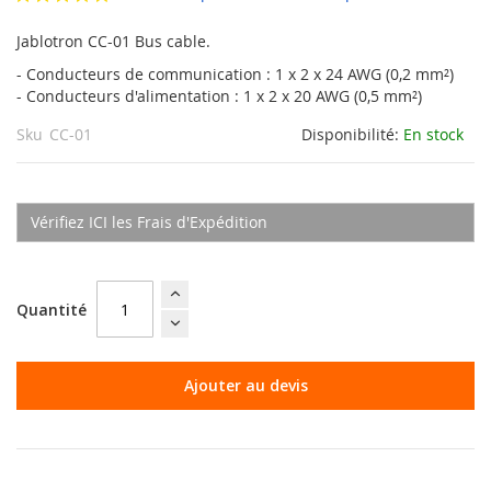
Galerie
d’images
Jablotron CC-01 Bus cable.
- Conducteurs de communication : 1 x 2 x 24 AWG (0,2 mm²)
- Conducteurs d'alimentation : 1 x 2 x 20 AWG (0,5 mm²)
Sku
CC-01
Disponibilité:
En stock
Vérifiez ICI les Frais d'Expédition
Quantité
Ajouter au devis