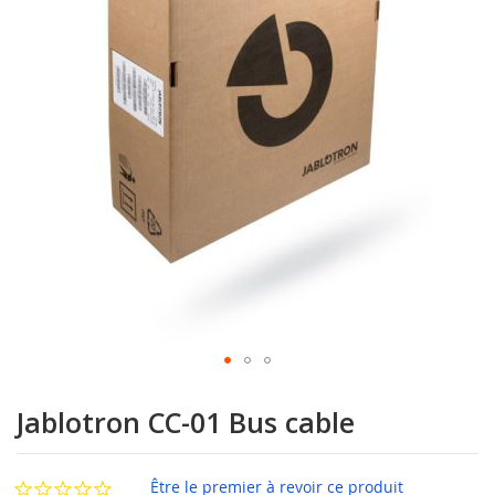
la
galerie
d’images
Passer
au
Jablotron CC-01 Bus cable
début
de
la
Être le premier à revoir ce produit